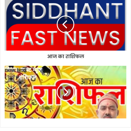
i
t
e
आज का राशिफल