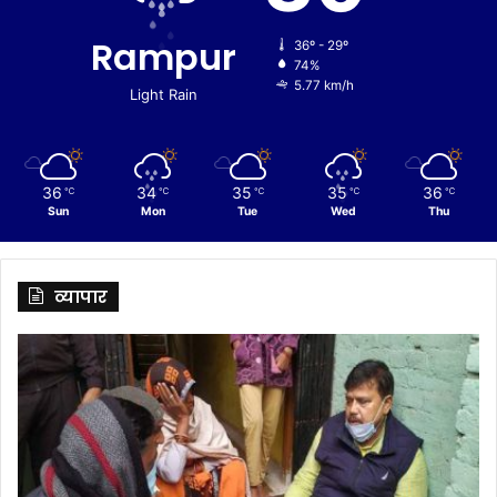
Rampur
36º - 29º
74%
5.77 km/h
Light Rain
36
34
35
35
36
℃
℃
℃
℃
℃
Sun
Mon
Tue
Wed
Thu
व्यापार