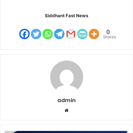
Siddhant Fast News
0
Shares
admin
W
e
b
s