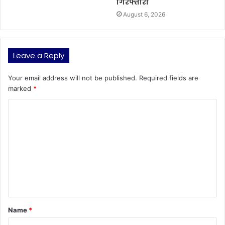
गिरफ्तारी
August 6, 2026
Leave a Reply
Your email address will not be published.
Required fields are
marked
*
C
o
m
m
e
n
t
Name
*
*