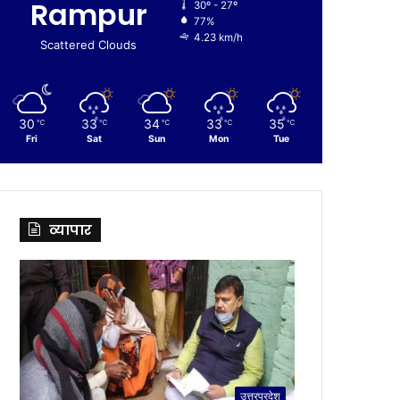
Rampur
30º - 27º
77%
4.23 km/h
Scattered Clouds
30
33
34
33
35
℃
℃
℃
℃
℃
Fri
Sat
Sun
Mon
Tue
व्यापार
उत्तरप्रदेश