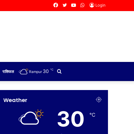
Facebook
Twitter
YouTube
WhatsApp
Login
℃
30
Search
राशिफल
Rampur
for
Weather
30
℃