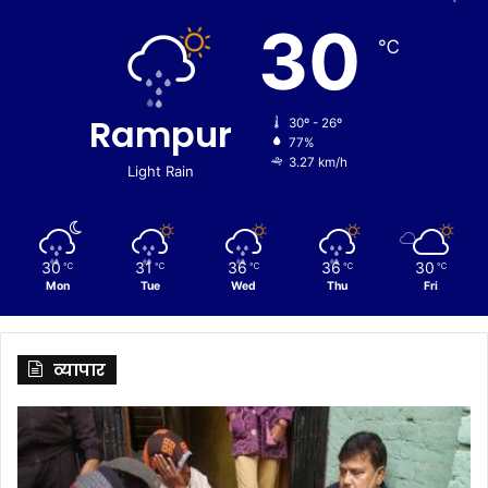
30
℃
Rampur
30º - 26º
77%
3.27 km/h
Light Rain
30
31
36
36
30
℃
℃
℃
℃
℃
Mon
Tue
Wed
Thu
Fri
व्यापार