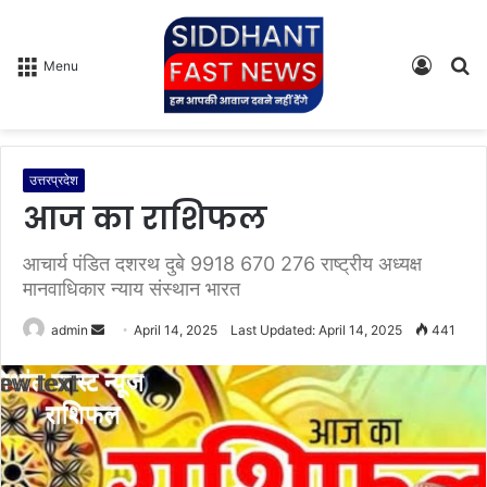
Log
S
Menu
In
fo
उत्तरप्रदेश
आज का राशिफल
आचार्य पंडित दशरथ दुबे 9918 670 276 राष्ट्रीय अध्यक्ष
मानवाधिकार न्याय संस्थान भारत
admin
S
April 14, 2025
Last Updated: April 14, 2025
441
e
n
d
a
n
e