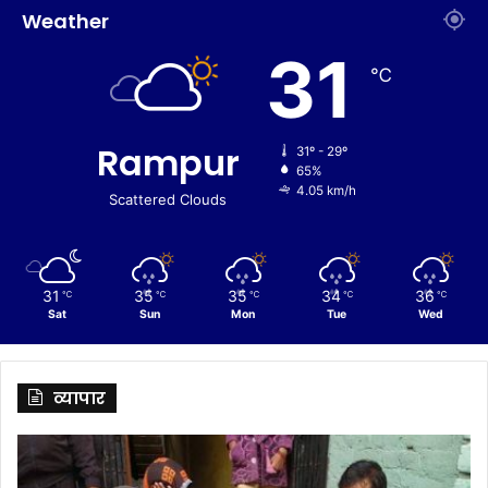
Weather
31
℃
Rampur
31º - 29º
65%
4.05 km/h
Scattered Clouds
31
35
35
34
36
℃
℃
℃
℃
℃
Sat
Sun
Mon
Tue
Wed
व्यापार