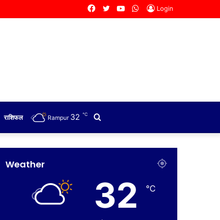
Facebook
Twitter
YouTube
WhatsApp
Login
℃
32
Search
राशिफल
Rampur
for
Weather
32
℃