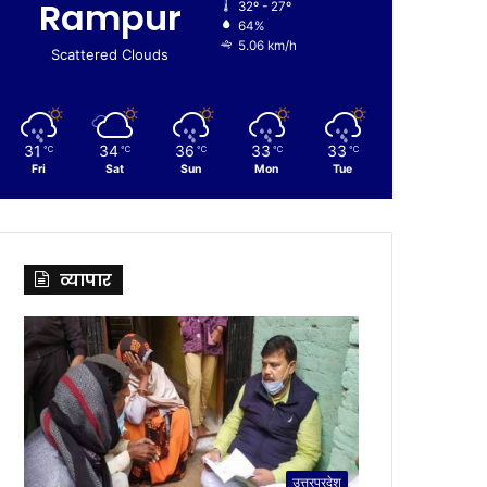
Rampur
32º - 27º
64%
5.06 km/h
Scattered Clouds
31
34
36
33
33
℃
℃
℃
℃
℃
Fri
Sat
Sun
Mon
Tue
व्यापार
उत्तरप्रदेश