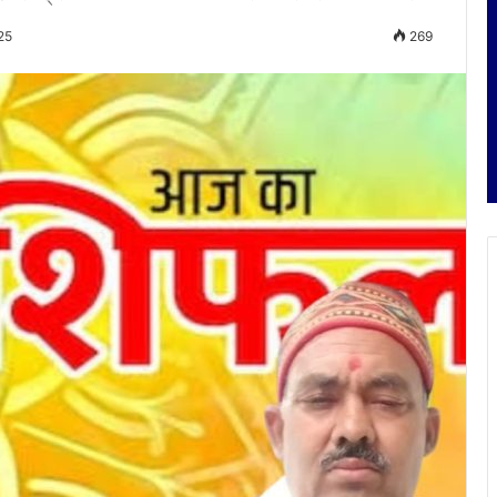
25
269