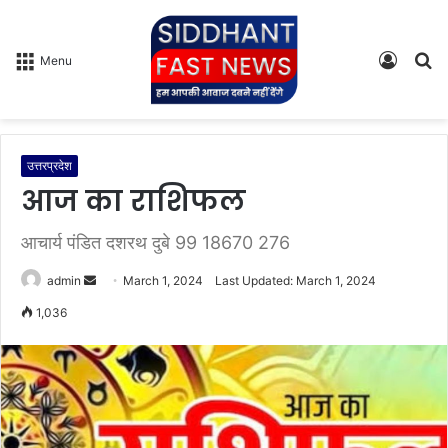
Log
S
Menu
In
fo
उत्तरप्रदेश
आज का राशिफल
आचार्य पंडित दशरथ दुबे 99 18670 276
admin
S
March 1, 2024
Last Updated: March 1, 2024
e
1,036
n
d
a
n
e