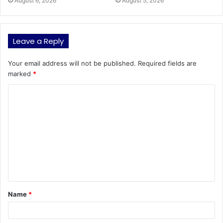
August 6, 2026
August 5, 2026
Leave a Reply
Your email address will not be published.
Required fields are
marked
*
C
o
m
m
e
n
t
Name
*
*