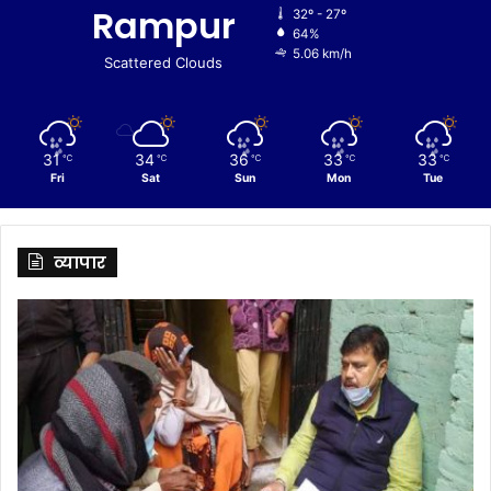
Rampur
32º - 27º
64%
5.06 km/h
Scattered Clouds
31
34
36
33
33
℃
℃
℃
℃
℃
Fri
Sat
Sun
Mon
Tue
व्यापार