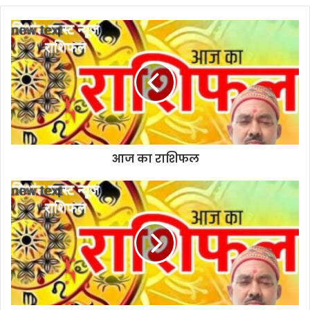
b
s
i
t
e
आज का राशिफल