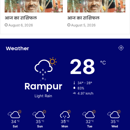
आज का राशिफल
आज का राशिफल
August 6, 2026
August 5, 2026
Weather
28
℃
Rampur
34º - 28º
83%
4.97 km/h
Light Rain
34
35
35
32
35
℃
℃
℃
℃
℃
Sat
Sun
Mon
Tue
Wed