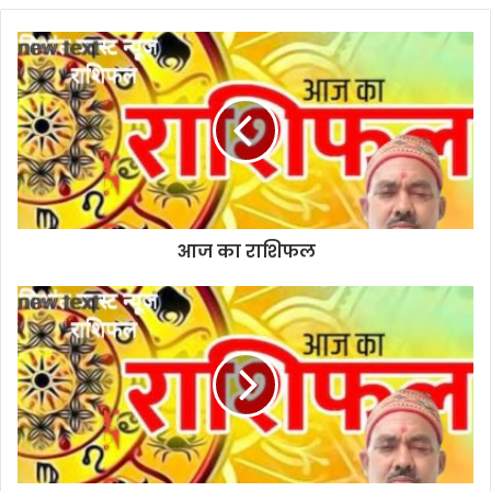
b
s
i
t
e
आज का राशिफल