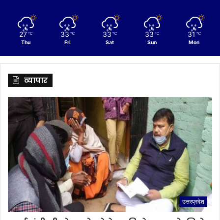
27
33
33
33
31
℃
℃
℃
℃
℃
Thu
Fri
Sat
Sun
Mon
व्यापार
उत्तरप्रदेश