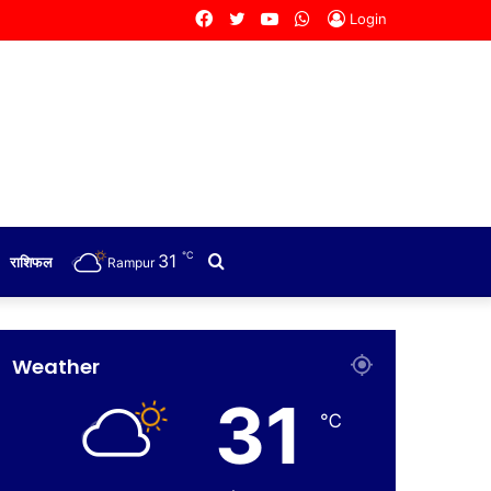
Facebook
Twitter
YouTube
WhatsApp
Login
℃
31
Search
राशिफल
Rampur
for
Weather
31
℃