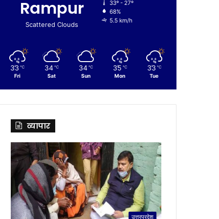
Rampur
33º - 27º
68%
5.5 km/h
Scattered Clouds
33
34
34
35
33
℃
℃
℃
℃
℃
Fri
Sat
Sun
Mon
Tue
व्यापार
उत्तरप्रदेश