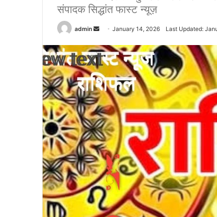
संपादक सिद्धांत फास्ट न्यूज़
admin
S
January 14, 2026
Last Updated: Jan
e
n
d
a
n
e
m
a
i
l