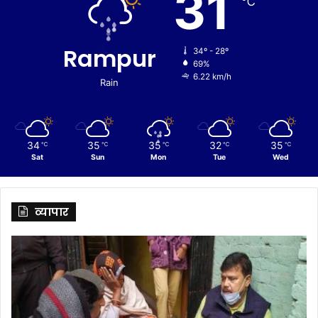
31
℃
Rampur
34º - 28º
69%
6.22 km/h
Rain
34
35
35
32
35
℃
℃
℃
℃
℃
Sat
Sun
Mon
Tue
Wed
व्यापार