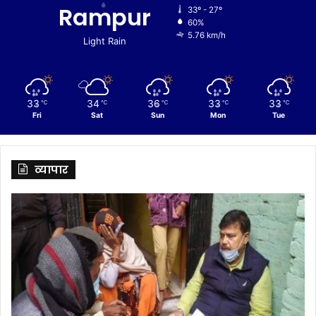
Rampur
33º - 27º
60%
5.76 km/h
Light Rain
33
34
36
33
33
℃
℃
℃
℃
℃
Fri
Sat
Sun
Mon
Tue
व्यापार