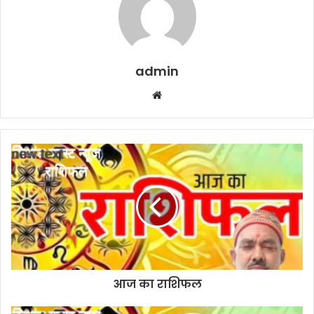
admin
W
e
b
s
i
t
e
आज का राशिफल