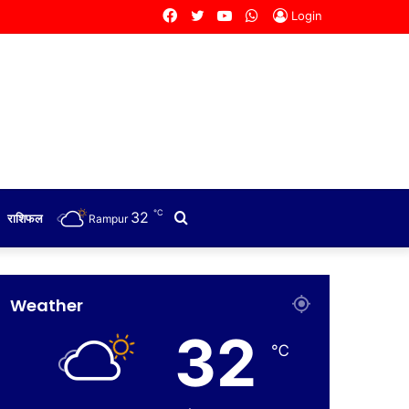
Facebook
Twitter
YouTube
WhatsApp
Login
℃
32
Search
राशिफल
Rampur
for
Weather
32
℃