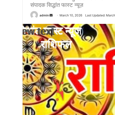
संपादक सिद्धांत फास्ट न्यूज़
admin
S
March 10, 2026
Last Updated: March
e
n
d
a
n
e
m
a
i
l