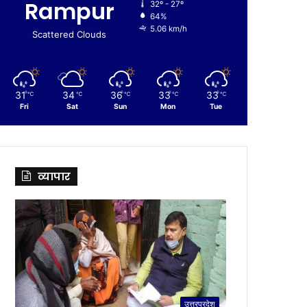
Rampur
32º - 27º
64%
5.06 km/h
Scattered Clouds
31
34
36
33
33
℃
℃
℃
℃
℃
Fri
Sat
Sun
Mon
Tue
व्यापार
उत्तरप्रदेश