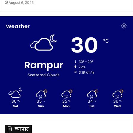
August 6, 2026
Weather
30
℃
Rampur
30º - 29º
72%
3.19 km/h
Scattered Clouds
30
35
35
34
36
℃
℃
℃
℃
℃
Sat
Sun
Mon
Tue
Wed
व्यापार