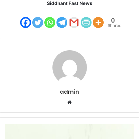
Siddhant Fast News
0
Shares
admin
W
e
b
s
i