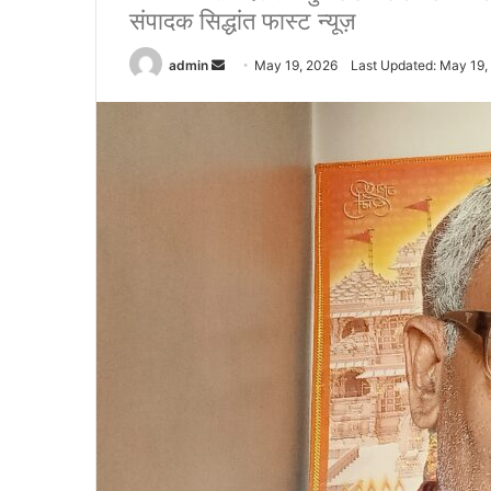
संपादक सिद्धांत फास्ट न्यूज़
admin
S
May 19, 2026
Last Updated: May 19,
e
n
d
a
n
e
m
a
i
l