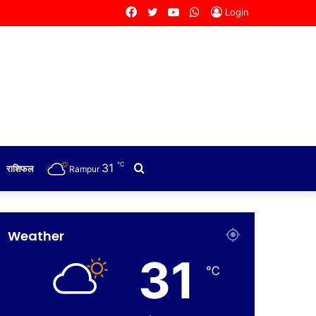
Facebook
Twitter
YouTube
WhatsApp
Login
℃
31
Search
राशिफल
Rampur
for
Weather
31
℃