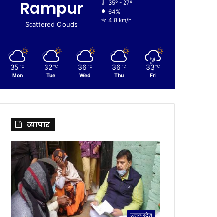
Rampur
35º - 27º
64%
4.8 km/h
Scattered Clouds
35
32
36
36
33
℃
℃
℃
℃
℃
Mon
Tue
Wed
Thu
Fri
व्यापार
उत्तरप्रदेश