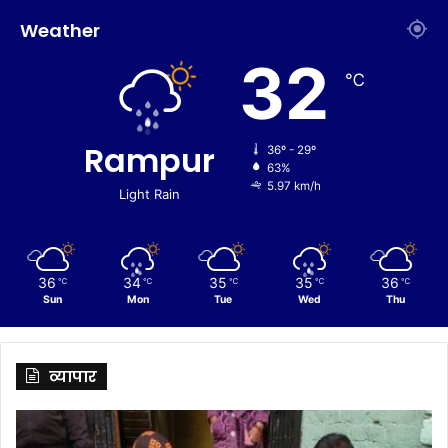
Weather
32
℃
Rampur
36º - 29º
63%
5.97 km/h
Light Rain
36
34
35
35
36
℃
℃
℃
℃
℃
Sun
Mon
Tue
Wed
Thu
व्यापार