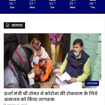
35
33
33
35
36
℃
℃
℃
℃
℃
Sun
Mon
Tue
Wed
Thu
व्यापार
उत्तरप्रदेश
ऊर्जा मंत्री श्री तोमर ने कोरोना की रोकथाम के लिये
आमजन को किया जागरूक
January 12, 2022