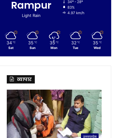
Rampur
34º - 28º
83%
4.97 km/h
Light Rain
34
35
35
32
35
℃
℃
℃
℃
℃
Sat
Sun
Mon
Tue
Wed
व्यापार
उत्तरप्रदेश