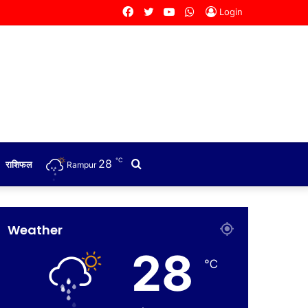
Facebook
Twitter
YouTube
WhatsApp
Login
℃
28
Search
राशिफल
Rampur
for
Weather
28
℃