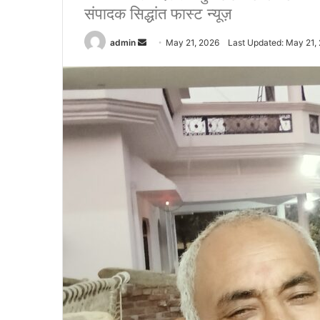
संपादक सिद्धांत फास्ट न्यूज़
admin
S
May 21, 2026
Last Updated: May 21,
e
n
d
a
n
e
m
a
i
l