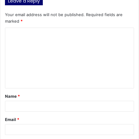
Leave a Reply
Your email address will not be published.
Required fields are
marked
*
C
o
m
m
e
n
t
Name
*
*
Email
*