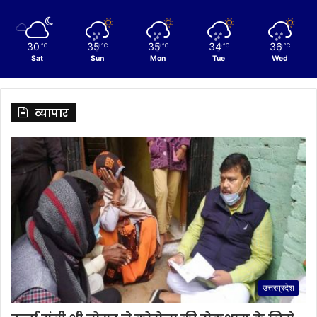
30
35
35
34
36
℃
℃
℃
℃
℃
Sat
Sun
Mon
Tue
Wed
व्यापार
उत्तरप्रदेश