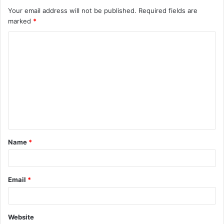
Your email address will not be published.
Required fields are
marked
*
C
o
m
m
e
n
t
Name
*
*
Email
*
Website