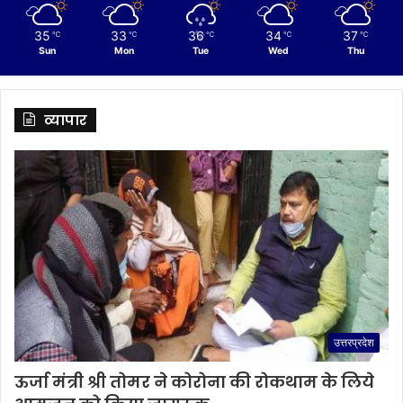
35
33
36
34
37
℃
℃
℃
℃
℃
Sun
Mon
Tue
Wed
Thu
व्यापार
उत्तरप्रदेश
ऊर्जा मंत्री श्री तोमर ने कोरोना की रोकथाम के लिये