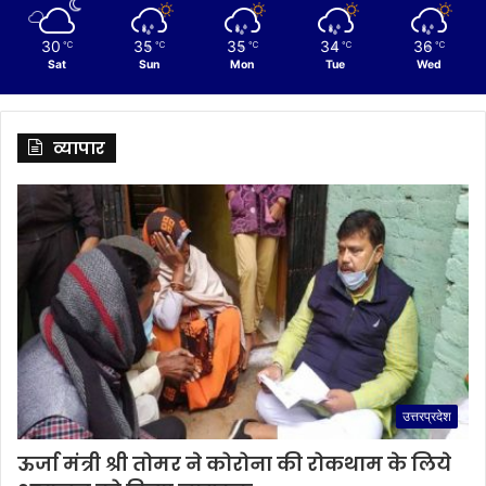
30
35
35
34
36
℃
℃
℃
℃
℃
Sat
Sun
Mon
Tue
Wed
व्यापार
उत्तरप्रदेश
ऊर्जा मंत्री श्री तोमर ने कोरोना की रोकथाम के लिये