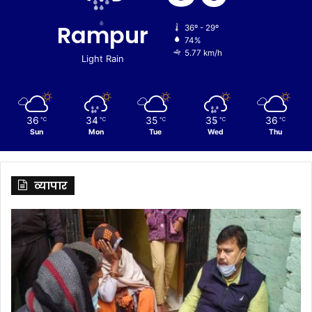
Rampur
36º - 29º
74%
5.77 km/h
Light Rain
36
34
35
35
36
℃
℃
℃
℃
℃
Sun
Mon
Tue
Wed
Thu
व्यापार