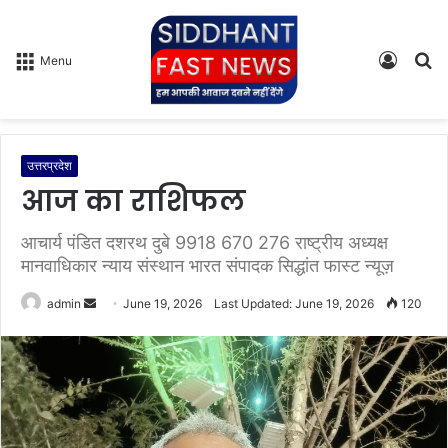
Log
S
Menu
In
fo
उत्तरप्रदेश
आज का राशिफल
आचार्य पंडित दशरथ दुबे 9918 670 276 राष्ट्रीय अध्यक्ष
मानवाधिकार न्याय संस्थान भारत संपादक सिद्धांत फास्ट न्यूज़
admin
S
June 19, 2026
Last Updated: June 19, 2026
120
e
n
d
a
n
e