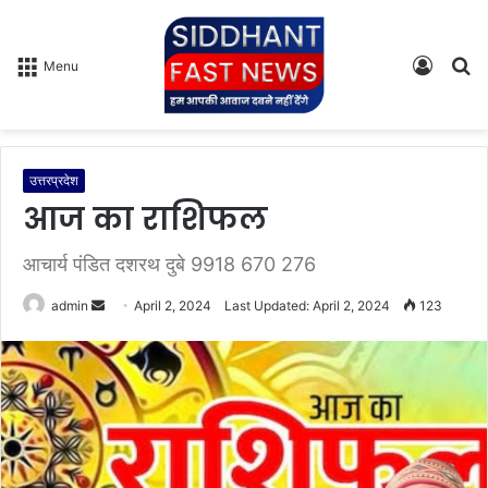
Log
S
Menu
In
fo
उत्तरप्रदेश
आज का राशिफल
आचार्य पंडित दशरथ दुबे 9918 670 276
admin
S
April 2, 2024
Last Updated: April 2, 2024
123
e
n
d
a
n
e