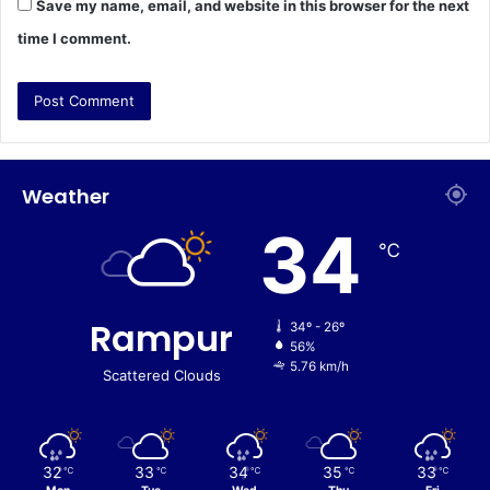
Save my name, email, and website in this browser for the next
time I comment.
Weather
34
℃
Rampur
34º - 26º
56%
5.76 km/h
Scattered Clouds
32
33
34
35
33
℃
℃
℃
℃
℃