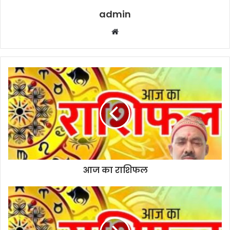
admin
W
e
b
s
i
t
e
आज का राशिफल