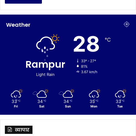
Weather
28
℃
Rampur
33º - 27º
81%
3.67 km/h
Light Rain
33
34
34
35
33
℃
℃
℃
℃
℃
Fri
Sat
Sun
Mon
Tue
व्यापार