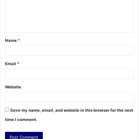
m
e
n
t
Name
*
*
Email
*
Website
Save my name, email, and website in this browser for the next
time I comment.