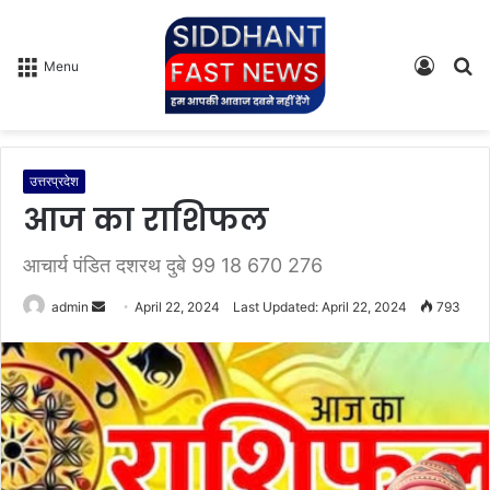
Log
S
Menu
In
fo
उत्तरप्रदेश
आज का राशिफल
आचार्य पंडित दशरथ दुबे 99 18 670 276
admin
S
April 22, 2024
Last Updated: April 22, 2024
793
e
n
d
a
n
e