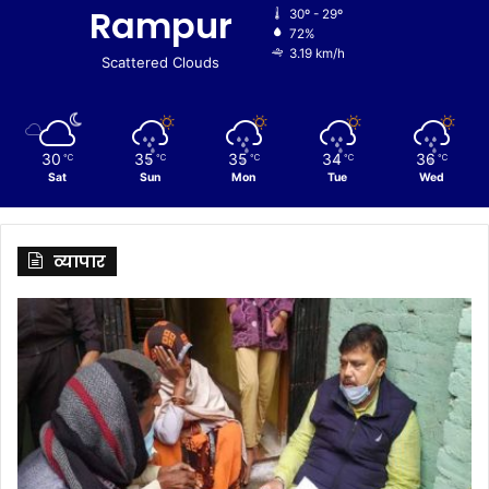
Rampur
30º - 29º
72%
3.19 km/h
Scattered Clouds
30
35
35
34
36
℃
℃
℃
℃
℃
Sat
Sun
Mon
Tue
Wed
व्यापार