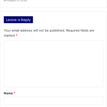
August 6, 2026
Leave a Reply
Your email address will not be published.
Required fields are
marked
*
C
o
m
m
e
n
t
Name
*
*