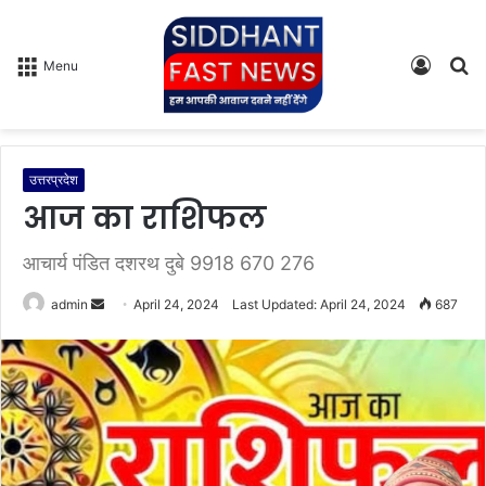
Log
S
Menu
In
fo
उत्तरप्रदेश
आज का राशिफल
आचार्य पंडित दशरथ दुबे 9918 670 276
admin
S
April 24, 2024
Last Updated: April 24, 2024
687
e
n
d
a
n
e