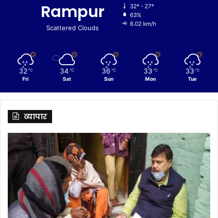
Rampur
32º - 27º
63%
6.02 km/h
Scattered Clouds
32
34
36
33
33
℃
℃
℃
℃
℃
Fri
Sat
Sun
Mon
Tue
व्यापार