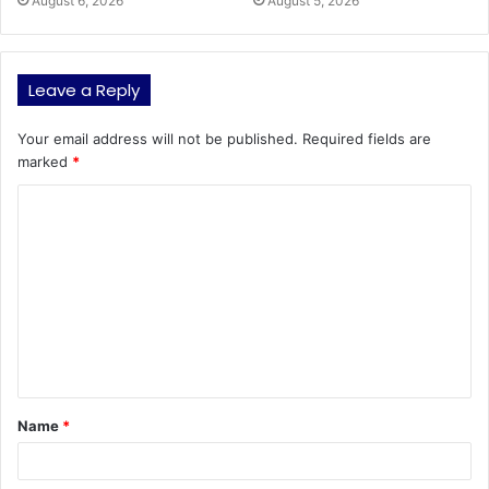
August 6, 2026
August 5, 2026
Leave a Reply
Your email address will not be published.
Required fields are
marked
*
C
o
m
m
e
n
t
Name
*
*