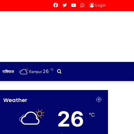
Facebook
Twitter
YouTube
WhatsApp
Login
℃
26
Search
राशिफल
Rampur
for
Weather
26
℃