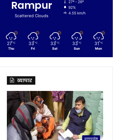
Rampur
27º - 26º
92%
4.55 km/h
Scattered Clouds
27
33
33
33
31
℃
℃
℃
℃
℃
Thu
Fri
Sat
Sun
Mon
व्यापार
उत्तरप्रदेश