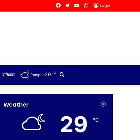
Facebook
Twitter
YouTube
WhatsApp
Login
℃
29
Search
राशिफल
Rampur
for
Weather
29
℃