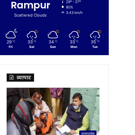
Rampur
29º - 27º
80%
3.43 km/h
Scattered Clouds
29
33
34
33
35
℃
℃
℃
℃
℃
Fri
Sat
Sun
Mon
Tue
व्यापार
उत्तरप्रदेश