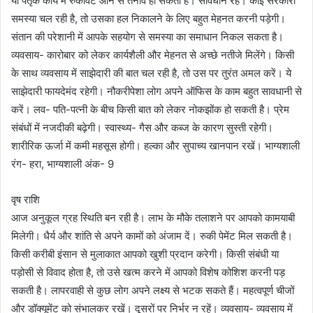
या पैतृक कार्य में रुकावट आने से तनाव हो सकता है। सावधान रहें। कोई सरकारी
समस्या चल रही है, तो उसका हल निकालने के लिए बहुत मेहनत करनी पड़ेगी।
संतान की परेशानी में आपके सहयोग से समस्या का समाधान निकल सकता है।
व्यवसाय- कारोबार को लेकर कार्यशैली और मेहनत से अच्छे नतीजे मिलेंगे। किसी
के साथ व्यवसाय में साझेदारी की बात चल रही है, तो उस पर तुरंत अमल करें। ये
साझेदारी फायदेमंद रहेगी। नौकरीपेशा लोग अपने ऑफिस के काम बहुत सावधानी से
करें। लव- पति-पत्नी के बीच किसी बात को लेकर नोकझोंक हो सकती है। प्रेम
संबंधों में नजदीकी बढ़ेगी। स्वास्थ्य- गैस और कब्ज के कारण सुस्ती रहेगी।
शारीरिक ऊर्जा में कमी महसूस होगी। हल्का और सुपाच्य खानपान रखें। भाग्यशाली
रंग- हरा, भाग्यशाली अंक- 9
वृष राशि
आज अनुकूल ग्रह स्थिति बन रही है। लाभ के मौके तलाशने पर आपको कामयाबी
मिलेगी। धैर्य और शांति से अपने कामों को अंजाम दें। रुकी पेमेंट मिल सकती है।
किसी करीबी इंसान से मुलाकात आपको खुशी प्रदान करेगी। किसी संबंधी या
पड़ोसी से विवाद होता है, तो उसे खत्म करने में आपको विशेष कोशिश करनी पड़
सकती है। लापरवाही से कुछ लोग अपने लक्ष्य से भटक सकते हैं। महत्वपूर्ण चीजों
और डॉक्यूमेंट को संभालकर रखें। दूसरों पर निर्भर न रहें। व्यवसाय- व्यवसाय में