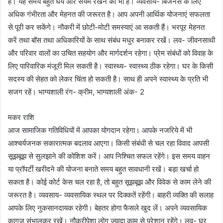
है। यह समय बहुत धैर्य और संयम रखने का भी है। व्यवसाय- बिजनेस के लिए
अधिक गंभीरता और मेहनत की जरूरत है। आप अपनी आर्थिक योजनाएं सफलता
से पूरी कर सकेंगे। नौकरी में छोटी-मोटी समस्याएं आ सकती हैं। भरपूर मेहनत
करें तथा बॉस तथा अधिकारियों के साथ संबंध मधुर बनाकर रखें। लव- जीवनसाथी
और परिवार वालों का उचित सहयोग और मार्गदर्शन रहेगा। प्रेम संबंधों को विवाह के
लिए पारिवारिक मंजूरी मिल सकती है। स्वास्थ्य- स्वास्थ्य ठीक रहेगा। घर के किसी
सदस्य की सेहत को लेकर चिंता हो सकती है। साथ ही अपने स्वास्थ्य के प्रति भी
सजग रहें। भाग्यशाली रंग- क्रीम, भाग्यशाली अंक- 2
मकर राशि
आज सामाजिक गतिविधियों में आपका योगदान रहेगा। आपके नजरिये में भी
आश्चर्यजनक सकारात्मक बदलाव आएगा। किसी संबंधी से चल रहा विवाद आपसी
सूझबूझ से सुलझाने की कोशिश करें। आप निश्चित सफल रहेंगे। इस समय वाहन
या प्रॉपर्टी खरीदने की योजना बनाते समय बहुत सावधानी रखें। बड़ा खर्चा हो
सकता है। कोई कोर्ट केस चल रहा है, तो बहुत सूझबूझ और विवेक से काम लेने की
जरूरत है। व्यवसाय- व्यवसायिक स्थल पर दिक्कतें रहेंगी। बाहरी व्यक्ति की सलाह
आपके लिए नुकसानदायक रहेगी। बेहतर होगा फैसले खुद लें। अपने व्यवसायिक
कागज संभालकर रखें। नौकरीपेशा लोग ज्यादा काम से परेशान रहेंगे। लव- घर