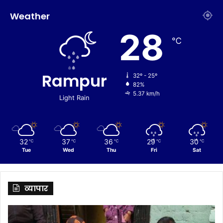
Weather
28
℃
Rampur
32º - 25º
82%
5.37 km/h
Light Rain
32
37
36
29
30
℃
℃
℃
℃
℃
Tue
Wed
Thu
Fri
Sat
व्यापार