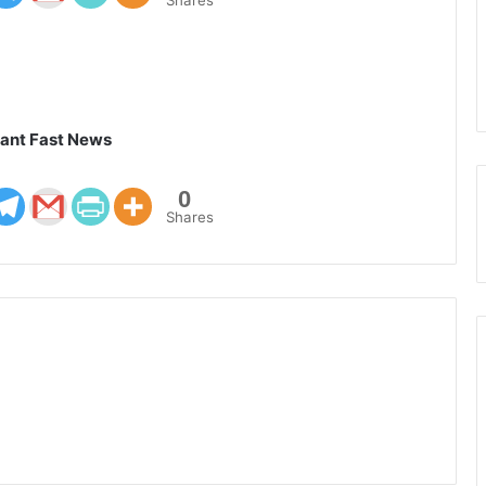
Shares
ant Fast News
0
Shares