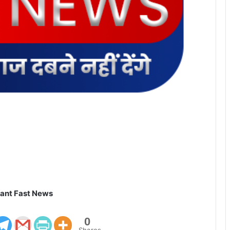
ant Fast News
0