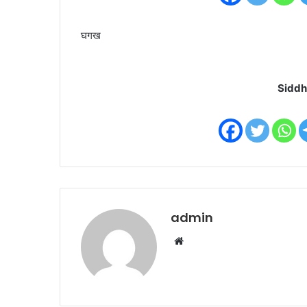
घगख
Siddh
admin
W
e
b
s
i