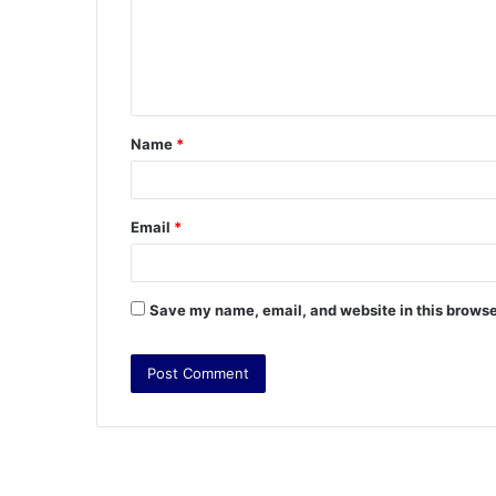
m
e
n
t
Name
*
*
Email
*
Save my name, email, and website in this browse