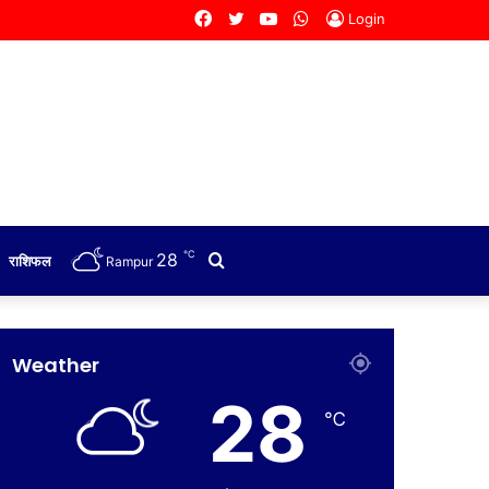
Facebook
Twitter
YouTube
WhatsApp
Login
℃
28
Search
राशिफल
Rampur
for
Weather
28
℃