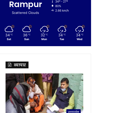
Rampur
34º - 27º
80%
2.66 km/h
Scattered Clouds
34
36
32
34
34
℃
℃
℃
℃
℃
Sat
Sun
Mon
Tue
Wed
व्यापार
उत्तरप्रदेश