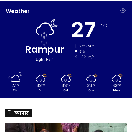
Weather
27
℃
Rampur
27º - 26º
91%
1.29 km/h
Light Rain
27
32
33
34
32
℃
℃
℃
℃
℃
Thu
Fri
Sat
Sun
Mon
व्यापार