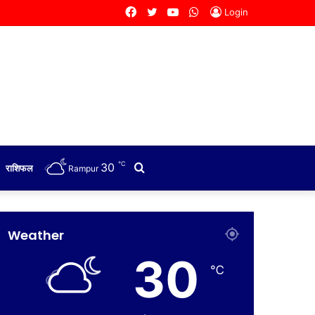
Facebook
Twitter
YouTube
WhatsApp
Login
℃
30
Search
राशिफल
Rampur
for
Weather
30
℃