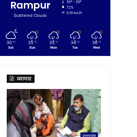
Rampur
30º - 29º
72%
3.19 km/h
Scattered Clouds
30
35
35
34
36
℃
℃
℃
℃
℃
Sat
Sun
Mon
Tue
Wed
व्यापार
उत्तरप्रदेश