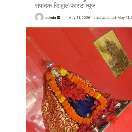
संपादक सिद्धांत फास्ट न्यूज़
admin
S
May 11, 2026
Last Updated: May 11,
e
n
d
a
n
e
m
a
i
l