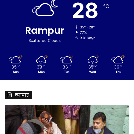
28
℃
Rampur
35º - 28º
77%
3.01 km/h
Scattered Clouds
35
33
33
35
36
℃
℃
℃
℃
℃
Sun
Mon
Tue
Wed
Thu
व्यापार