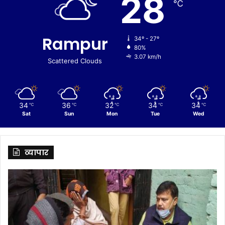
28
℃
Rampur
34º - 27º
80%
3.07 km/h
Scattered Clouds
34
36
32
34
34
℃
℃
℃
℃
℃
Sat
Sun
Mon
Tue
Wed
व्यापार