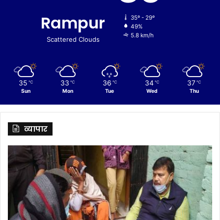
Rampur
35º - 29º
49%
5.8 km/h
Scattered Clouds
35
33
36
34
37
℃
℃
℃
℃
℃
Sun
Mon
Tue
Wed
Thu
व्यापार