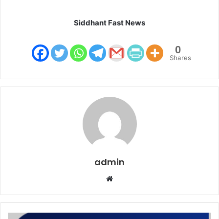
Siddhant Fast News
0
Shares
admin
W
e
b
s