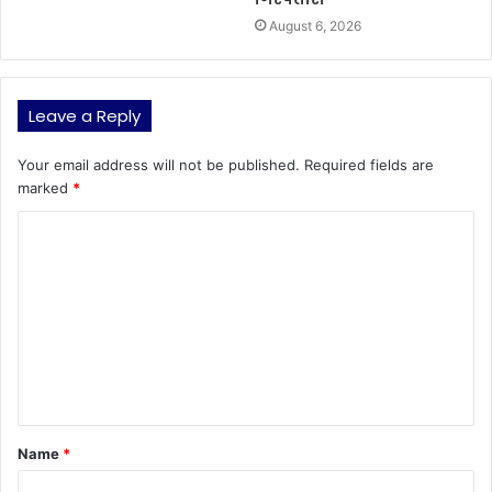
August 6, 2026
Leave a Reply
Your email address will not be published.
Required fields are
marked
*
C
o
m
m
e
n
t
Name
*
*