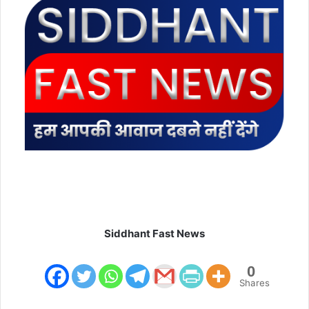
m
a
i
l
Siddhant Fast News
0
Shares