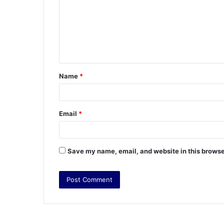
m
m
e
n
t
Name
*
*
Email
*
Save my name, email, and website in this browse