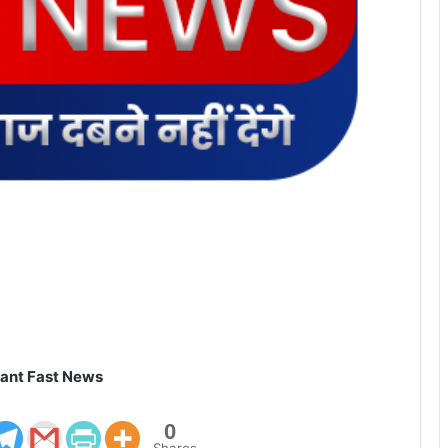
ant Fast News
0