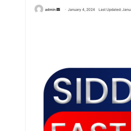
admin
S
January 4, 2024
Last Updated: Janu
e
n
d
a
n
e
m
a
i
l