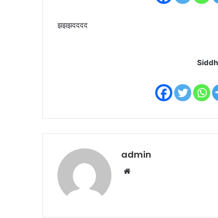
झझझदददद
Siddh
admin
W
e
b
s
i