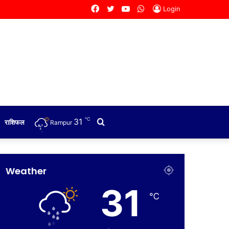
Facebook
Twitter
YouTube
WhatsApp
Login
℃
31
Search
राशिफल
Rampur
for
Weather
31
℃