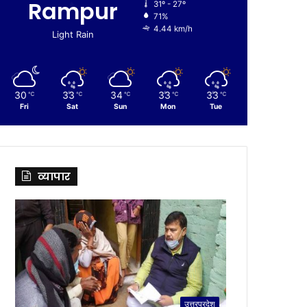
Rampur
31º - 27º
71%
4.44 km/h
Light Rain
30
33
34
33
33
℃
℃
℃
℃
℃
Fri
Sat
Sun
Mon
Tue
व्यापार
उत्तरप्रदेश