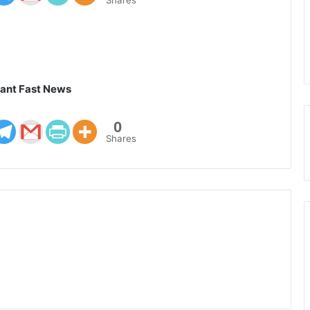
Shares
ant Fast News
0
Shares