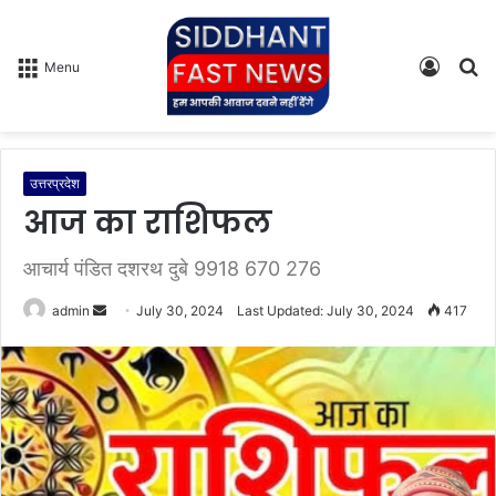
Log
S
Menu
In
fo
उत्तरप्रदेश
आज का राशिफल
आचार्य पंडित दशरथ दुबे 9918 670 276
admin
S
July 30, 2024
Last Updated: July 30, 2024
417
e
n
d
a
n
e