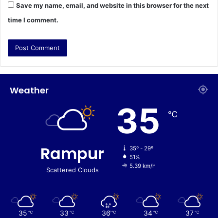
Save my name, email, and website in this browser for the next
time I comment.
Weather
35
℃
Rampur
35º - 29º
51%
5.39 km/h
Scattered Clouds
35
33
36
34
37
℃
℃
℃
℃
℃