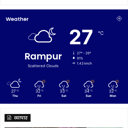
Weather
27
℃
Rampur
27º - 26º
91%
1.43 km/h
Scattered Clouds
27
32
33
34
32
℃
℃
℃
℃
℃
Thu
Fri
Sat
Sun
Mon
व्यापार