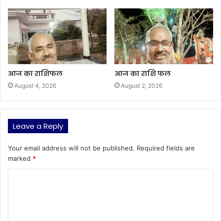
आज का राशिफल
आज का राशि फल
August 4, 2026
August 2, 2026
Leave a Reply
Your email address will not be published.
Required fields are
marked
*
C
o
m
m