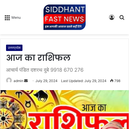
Log
S
Menu
In
fo
उत्तरप्रदेश
आज का राशिफल
आचार्य पंडित दशरथ दुबे 9918 670 276
admin
S
July 29, 2024
Last Updated: July 29, 2024
798
e
n
d
a
n
e