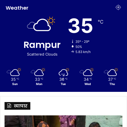
Weather
35
℃
Rampur
35º - 29º
50%
5.83 km/h
Scattered Clouds
35
33
36
34
37
℃
℃
℃
℃
℃
Sun
Mon
Tue
Wed
Thu
व्यापार