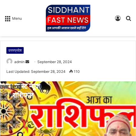
Log
S
Menu
In
fo
उत्तरप्रदेश
admin
S
September 28, 2024
e
Last Updated: September 28, 2024
110
n
d
a
n
e
m
a
i
l