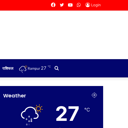
Facebook
Twitter
YouTube
WhatsApp
Login
℃
27
Search
राशिफल
Rampur
for
Weather
27
℃