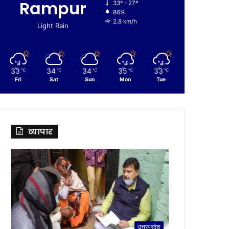
Rampur
33º - 27º
86%
2.8 km/h
Light Rain
33
34
34
35
33
℃
℃
℃
℃
℃
Fri
Sat
Sun
Mon
Tue
व्यापार
उत्तरप्रदेश