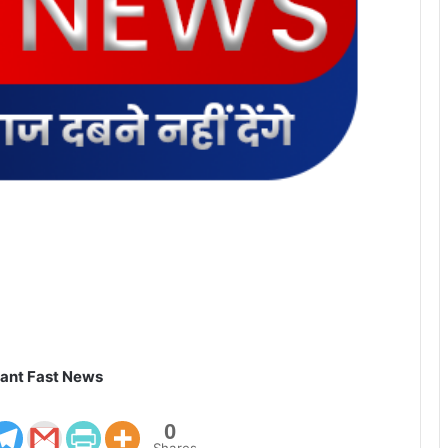
ant Fast News
0