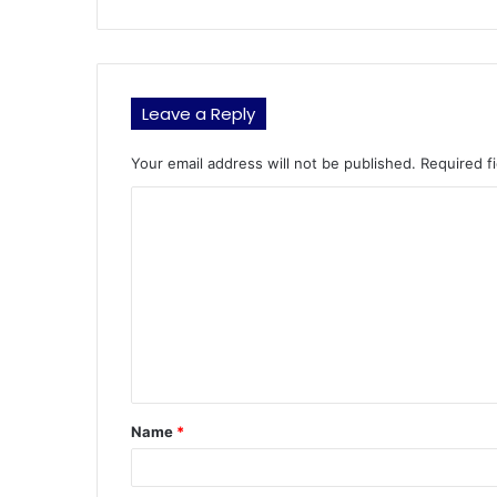
Leave a Reply
Your email address will not be published.
Required f
C
o
m
m
e
n
t
Name
*
*