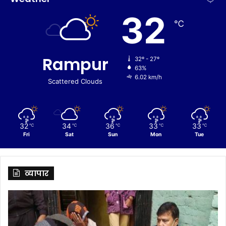
32
℃
Rampur
32º - 27º
63%
6.02 km/h
Scattered Clouds
32
34
36
33
33
℃
℃
℃
℃
℃
Fri
Sat
Sun
Mon
Tue
व्यापार