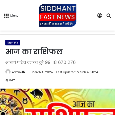
Log
S
Menu
In
fo
उत्तरप्रदेश
आज का राशिफल
आचार्य पंडित दशरथ दुबे 99 18 670 276
admin
S
March 4, 2024
Last Updated: March 4, 2024
e
842
n
d
a
n
e