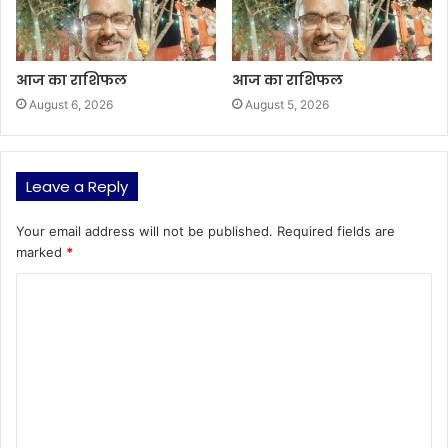
आज का राशिफल
आज का राशिफल
August 6, 2026
August 5, 2026
Leave a Reply
Your email address will not be published.
Required fields are
marked
*
C
o
m
m
e
n