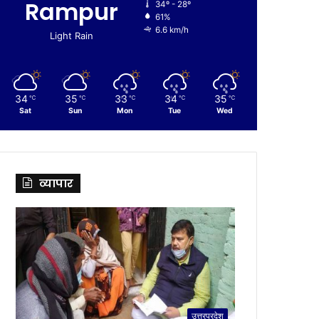
Rampur
34º - 28º
61%
6.6 km/h
Light Rain
34
35
33
34
35
℃
℃
℃
℃
℃
Sat
Sun
Mon
Tue
Wed
व्यापार
उत्तरप्रदेश