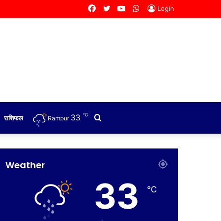
Facebook
Twitter
YouTube
WhatsApp
Login
℃
33
Search
राशिफल
Rampur
for
Weather
33
℃