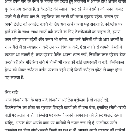
आज हर्षण योग के बनने से विकेंड को देखते हुए बिजनेस में आपके हाथ अच्छा खासा
मुनाफा लग सकता है. इन्वेस्टमेंट की प्लानिंग कर रहे बिजनेसमैन को अपना बजट
पहले से ही तैयार कर लें. स्टूडेंट्स का स्टडी की तरफ झुकाव बढ़ेगा. संतान एवं
अपने टेलेंट को अपडेट करने के लिए धन खर्च करना पड़ सकता है. वर्कप्लेस पर
हार्ड वर्क के साथ-साथ स्मार्ट वर्क करने के लिए टेक्नोलॉजी का सहारा लें, इससे
काम की गुणवत्ता बढ़ेगी और समय भी बचेगा. बात करें फैमिली की तो आप अपनों के
साथ गैरों जैसा व्यवहार न करें उन पर विश्वास करें. ऐसा करने से आपके रिश्तों में
खटास आ सकती है. ब्लड प्रेशर पेशेंट अपना ध्यान रखें, नियमित ब्लड प्रेशर चेक
करते रहें और मेडिसिन लेने में किसी भी तरह की कोई लापरवाही न करें. फिजिकल
हेल्थ को लेकर र्स्पोट्स पर्सन परेशान रहेंगे उन्हें किसी र्स्पोट्स इवेंट से बाहर होना
पड़ सकता है.
सिंह राशि
आज बिजनेसमैन के पास यदि बिजनेस रिलेटेड प्रोब्लम है तो अलर्ट रहें.
बिजनेसमैन का छोटा सा प्रयास बिगड़ते कार्यों को भी बना देगा, इसलिए छोटी-छोटी
बातों पर हताश न हो. वर्कप्लेस पर आपको अपने कामकाज को लेकर अलर्ट रहना
चाहिए, आपके बॉस आपके काम पर बारीकी से नजर रख रहे हैं. एंप्लॉयड पर्सन
वर्कप्लेस पर बिना सोचे-समझे किसी का पक्ष न लें. आपको अपने व्यवहार की कमियां