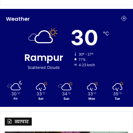
Weather
30
℃
Rampur
30º - 27º
77%
4.23 km/h
Scattered Clouds
30
33
34
33
35
℃
℃
℃
℃
℃
Fri
Sat
Sun
Mon
Tue
व्यापार