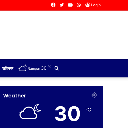
Facebook
Twitter
YouTube
WhatsApp
Login
℃
30
Search
राशिफल
Rampur
for
Weather
30
℃