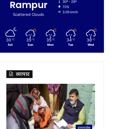
Rampur
30º - 29º
70%
3.09 km/h
Scattered Clouds
30
35
35
34
36
℃
℃
℃
℃
℃
Sat
Sun
Mon
Tue
Wed
व्यापार
उत्तरप्रदेश