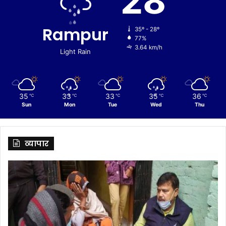
28
Rampur
35º - 28º
77%
3.64 km/h
Light Rain
35
33
33
35
36
℃
℃
℃
℃
℃
Sun
Mon
Tue
Wed
Thu
व्यापार