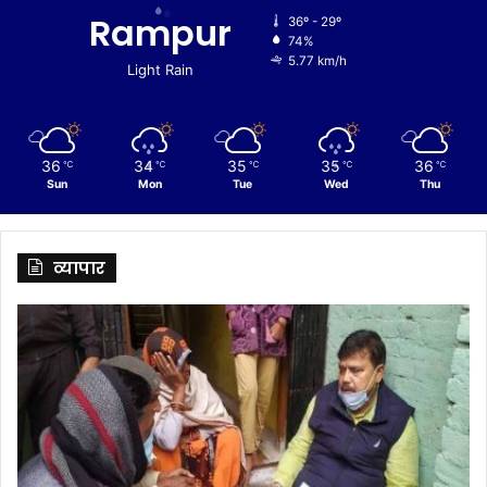
Rampur
36º - 29º
74%
5.77 km/h
Light Rain
36
34
35
35
36
℃
℃
℃
℃
℃
Sun
Mon
Tue
Wed
Thu
व्यापार