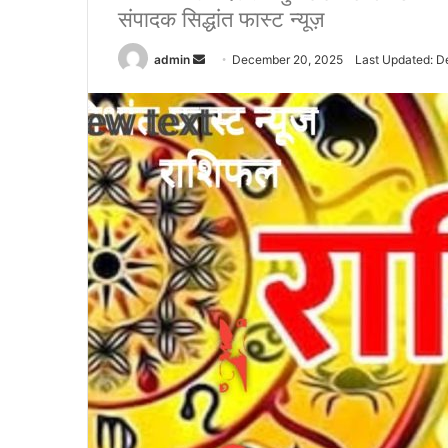
संपादक सिद्धांत फास्ट न्यूज़
admin
S
December 20, 2025
Last Updated: D
e
n
d
a
n
e
m
a
i
l