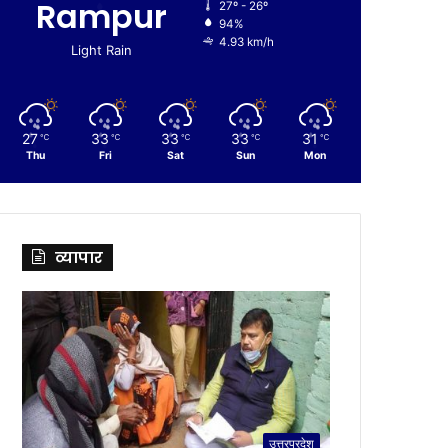
Rampur
27º - 26º
94%
4.93 km/h
Light Rain
27
33
33
33
31
℃
℃
℃
℃
℃
Thu
Fri
Sat
Sun
Mon
व्यापार
उत्तरप्रदेश