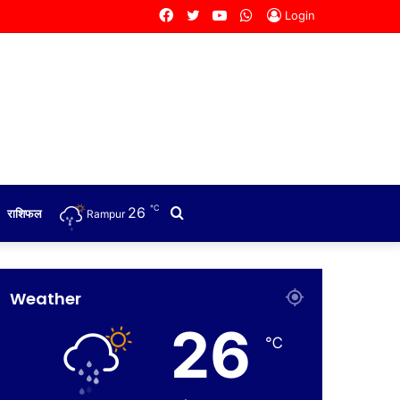
Facebook
Twitter
YouTube
WhatsApp
Login
℃
26
Search
राशिफल
Rampur
for
Weather
26
℃