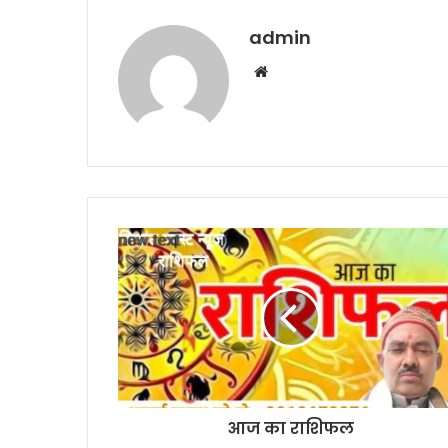
admin
W
e
b
s
i
t
e
आज का राशिफल