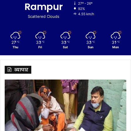
Rampur
27º - 26º
92%
4.55 km/h
Scattered Clouds
27
33
33
33
31
℃
℃
℃
℃
℃
Thu
Fri
Sat
Sun
Mon
व्यापार