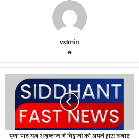
admin
W
e
b
s
i
t
e
पूजा पाठ यज्ञ अनुष्ठान में विद्वानों को अपने द्वारा बनाए