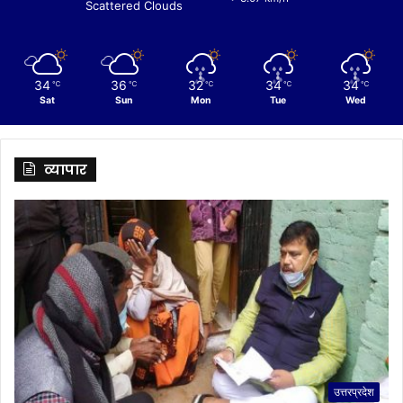
Scattered Clouds
34
36
32
34
34
℃
℃
℃
℃
℃
Sat
Sun
Mon
Tue
Wed
व्यापार
उत्तरप्रदेश