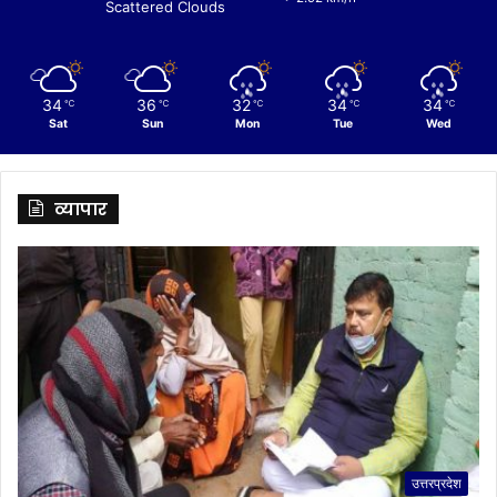
Scattered Clouds
34
36
32
34
34
℃
℃
℃
℃
℃
Sat
Sun
Mon
Tue
Wed
व्यापार
उत्तरप्रदेश